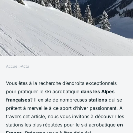
Accueil
›
Actu
ACTU
Quels sont les meilleurs spots
Vous êtes à la recherche d’endroits exceptionnels
pour pratiquer le ski acrobatique
dans les Alpes
pour le ski acrobatique dans
françaises
? Il existe de nombreuses
stations
qui se
les Alpes françaises?
prêtent à merveille à ce sport d’hiver passionnant. A
travers cet article, nous vous invitons à découvrir les
Naïm
•
1 septembre 2024
•
5 min de lecture
stations les plus réputées pour le ski acrobatique
en