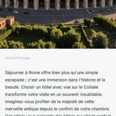
Accueil
›
Voyage
VOYAGE
Séjournez dans un hôtel à
Séjourner à Rome offre bien plus qu'une simple
escapade ; c'est une immersion dans l'histoire et la
rome avec vue imprenable sur
beauté. Choisir un hôtel avec vue sur le Colisée
le colisée
transforme votre visite en un souvenir inoubliable.
Imaginez-vous profiter de la majesté de cette
Naïm
•
26 novembre 2024
•
7 min de lecture
merveille antique depuis le confort de votre chambre.