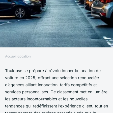
Accueil
›
Location
LOCATION
Toulouse : les meilleurs
Toulouse se prépare à révolutionner la location de
voiture en 2025, offrant une sélection renouvelée
services de location de voiture
d’agences alliant innovation, tarifs compétitifs et
en 2025
services personnalisés. Ce classement met en lumière
les acteurs incontournables et les nouvelles
Naïm
•
18 septembre 2025
•
8 min de lecture
tendances qui redéfinissent l’expérience client, tout en