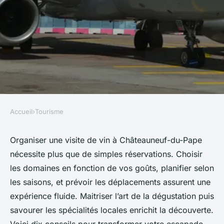
Accueil
›
Tourisme
TOURISME
10 conseils pour organiser une
Organiser une visite de vin à Châteauneuf-du-Pape
nécessite plus que de simples réservations. Choisir
visite de vin à châteauneuf-
les domaines en fonction de vos goûts, planifier selon
du-pape
les saisons, et prévoir les déplacements assurent une
expérience fluide. Maitriser l’art de la dégustation puis
Naïm
•
13 octobre 2025
•
6 min de lecture
savourer les spécialités locales enrichit la découverte.